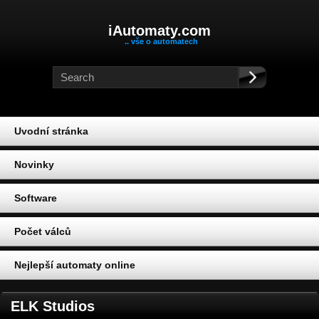
iAutomaty.com
.. vše o automatech
Uvodní stránka
Novinky
Software
Počet válců
Nejlepší automaty online
ELK Studios