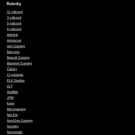
Rubriky
11-válcové
3-válcové
5-válcové
6-válcové
Admiral
Aristocrat
Ash Gaming
Barcrest
Betsoft Gaming
Blueprint Gaming
Články
Cryptologic
ELK Studios
IGT
iSoftBet
JPM
Kajot
Microgaming
Net Ent
NextGen Gaming
Novinky
Novomatic