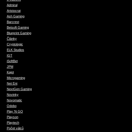
Admiral
Aristocrat
Ash Gaming
Barcrest
Betsoft Gaming
Blueprint Gaming
Články
Cryptologic
ELK Studios
IGT
iSoftBet
JPM
Kajot
Microgaming
Net Ent
NextGen Gaming
Novinky
Novomatic
Odobo
Play ‘N GO
Playson
Playtech
Počet válců