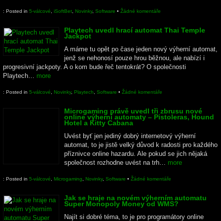
: Posted in
5-válcové
,
iSoftBet
,
Novinky
,
Software
•
Žádné komentáře
Playtech uvedl hrací automat Thai Temple
Jackpot
A máme tu opět po čase jeden nový výherní automat,
jenž se nehonosí pouze hrou běžnou, ale nabízí i
progresivní jackpoty. A o kom bude řeč tentokrát? O společnosti
Playtech…
more
: Posted in
5-válcové
,
Novinky
,
Playtech
,
Software
•
Žádné komentáře
Microgaming právě uvedl tři zbrusu nové
online výherní automaty – Pistoleras, Hound
Hotel a Kitty Cabana
Uvést byť jen jediný dobrý internetový výherní
automat, to je jistě velký důvod k radosti pro každého
příznivce online hazardu. Ale pokud se jich nějaká
společnost rozhodne uvést na trh…
more
: Posted in
5-válcové
,
Microgaming
,
Novinky
,
Software
•
Žádné komentáře
Jak se hraje na novém výherním automatu
Super Monopoly Money od WMS?
Najít si dobré téma, to je pro programátory online