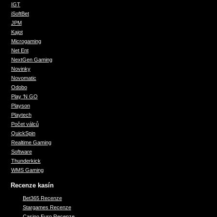
IGT
iSoftBet
JPM
Kajot
Microgaming
Net Ent
NextGen Gaming
Novinky
Novomatic
Odobo
Play ‘N GO
Playson
Playtech
Počet válců
QuickSpin
Realtime Gaming
Software
Thunderkick
WMS Gaming
Recenze kasín
Bet365 Recenze
Stargames Recenze
Casino Euro Recenze