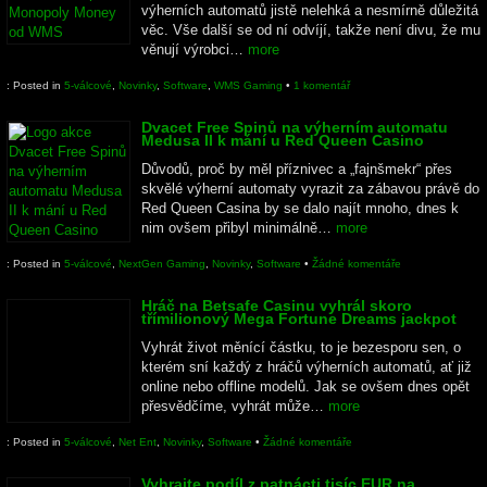
výherních automatů jistě nelehká a nesmírně důležitá
věc. Vše další se od ní odvíjí, takže není divu, že mu
věnují výrobci…
more
: Posted in
5-válcové
,
Novinky
,
Software
,
WMS Gaming
•
1 komentář
Dvacet Free Spinů na výherním automatu
Medusa II k mání u Red Queen Casino
Důvodů, proč by měl příznivec a „fajnšmekr“ přes
skvělé výherní automaty vyrazit za zábavou právě do
Red Queen Casina by se dalo najít mnoho, dnes k
nim ovšem přibyl minimálně…
more
: Posted in
5-válcové
,
NextGen Gaming
,
Novinky
,
Software
•
Žádné komentáře
Hráč na Betsafe Casinu vyhrál skoro
třímilionový Mega Fortune Dreams jackpot
Vyhrát život měnící částku, to je bezesporu sen, o
kterém sní každý z hráčů výherních automatů, ať již
online nebo offline modelů. Jak se ovšem dnes opět
přesvědčíme, vyhrát může…
more
: Posted in
5-válcové
,
Net Ent
,
Novinky
,
Software
•
Žádné komentáře
Vyhrajte podíl z patnácti tisíc EUR na