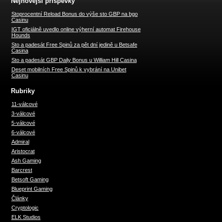
Nejnovější příspěvky
Stoprocentní Reload Bonus do výše sto GBP na bgo
Casinu
IGT oficiálně uvedlo online výherní automat Firehouse
Hounds
Sto a padesát Free Spinů za pět dní jedině u Betsafe
Casina
Sto a padesát GBP Daily Bonus u William Hill Casina
Deset mobilních Free Spinů k vybrání na Unibet
Casinu
Rubriky
11-válcové
3-válcové
5-válcové
6-válcové
Admiral
Aristocrat
Ash Gaming
Barcrest
Betsoft Gaming
Blueprint Gaming
Články
Cryptologic
ELK Studios