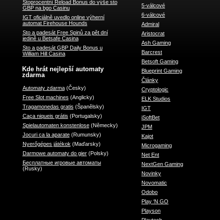
Stoprocentní Reload Bonus do výše sto
5-válcové
GBP na bgo Casinu
6-válcové
IGT oficiálně uvedlo online výherní
automat Firehouse Hounds
Admiral
Sto a padesát Free Spinů za pět dní
Aristocrat
jedině u Betsafe Casina
Ash Gaming
Sto a padesát GBP Daily Bonus u
Barcrest
William Hill Casina
Betsoft Gaming
Kde hrát nejlepší automaty
Blueprint Gaming
zdarma
Články
Automaty zdarma
(Česky)
Cryptologic
Free Slot machines
(Anglicky)
ELK Studios
Tragamonedas gratis
(Španělsky)
IGT
Caça niqueis grátis
(Portugalsky)
iSoftBet
Spielautomaten konstenlose
(Německy)
JPM
Jocuri ca la aparate
(Rumunsky)
Kajot
Nyerőgépes játékok
(Maďarsky)
Microgaming
Darmowe automaty do gier
(Polsky)
Net Ent
Бесплатные игровые автоматы
NextGen Gaming
(Rusky)
Novinky
Novomatic
Odobo
Play ‘N GO
Playson