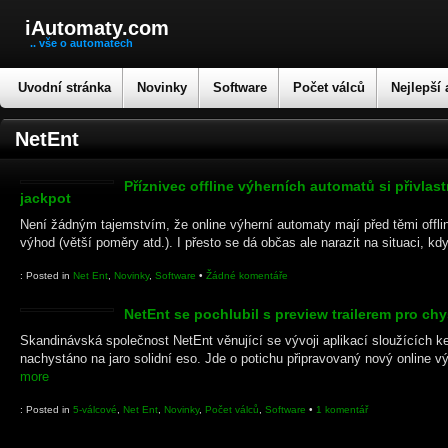
iAutomaty.com
.. vše o automatech
Uvodní stránka
Novinky
Software
Počet válců
Nejlepší
NetEnt
Příznivec offline výherních automatů si přivlas
jackpot
Není žádným tajemstvím, že online výherní automaty mají před těmi offli
výhod (větší poměry atd.). I přesto se dá občas ale narazit na situaci, kd
: Posted in
Net Ent
,
Novinky
,
Software
•
Žádné komentáře
NetEnt se pochlubil s preview trailerem pro chy
Skandinávská společnost NetEnt věnující se vývoji aplikací sloužících ke
nachystáno na jaro solidní eso. Jde o potichu připravovaný nový online 
more
: Posted in
5-válcové
,
Net Ent
,
Novinky
,
Počet válců
,
Software
•
1 komentář